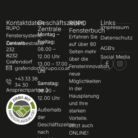
Kontaktdaten
Geschäftszeiten
Links
RUPO
Impressum
RUPO
Zentrale
Fensterbuch
Montag –
Fenstersysteme
Erfahren Sie
Datenschutz
Freitag:
Zentrale
Gewerbestraße
auf über 80
AGB's
08.00 –
232
Seiten mehr
8232
12.00 Uhr
Social Media
über die
Grafendorf
13.00 – 17.00
Fensterinnovation,
grafendorf@rupo.co.at
Uhr
neue
+43 33 38
Möglichkeiten
Samstag:
34 30
in der
Ansprechpartner
08.00 –
Hausplanung
12.00 Uhr
und Ihre
Außerhalb
starken
der
Vorteile.
Geschäftszeiten
Jetzt auch
nach
ONLINE!