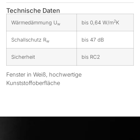
Technische Daten
2
Wärmedämmung U
bis 0,64 W/m
K
w
Schallschutz R
bis 47 dB
w
Sicherheit
bis RC2
Fenster in Weiß, hochwertige
Kunststoffoberfläche