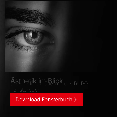
Ästhetik im Blick
Jetzt online blättern - das RUPO
Fensterbuch
Download Fensterbuch