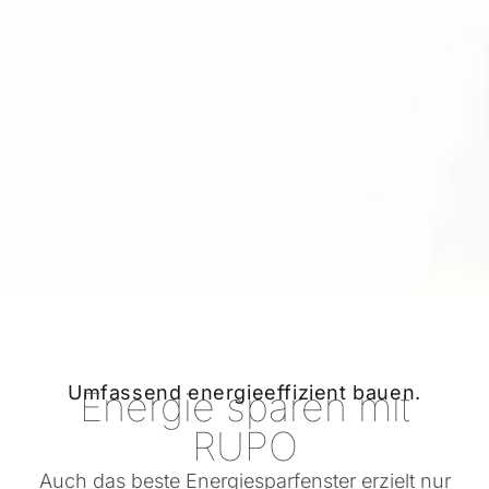
Umfassend energieeffizient bauen.
Energie sparen mit
RUPO
Auch das beste Energiesparfenster erzielt nur