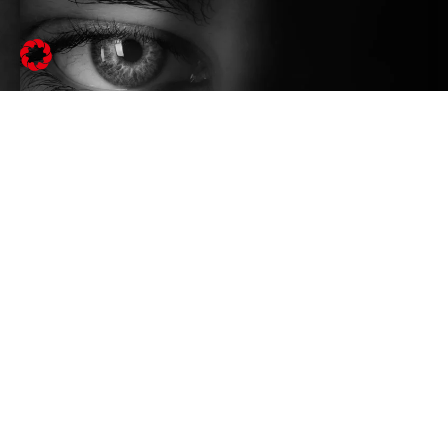
Ästhetik im Blick
Jetzt online blättern - das RUPO
Fensterbuch
Download Fensterbuch