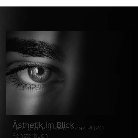
Ästhetik im Blick
Jetzt online blättern - das RUPO
Fensterbuch