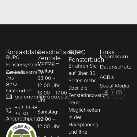
Kontaktdaten
Geschäftszeiten
Links
RUPO
Impressum
RUPO
Zentrale
Fensterbuch
Montag –
Fenstersysteme
Erfahren Sie
Datenschutz
Freitag:
Zentrale
Gewerbestraße
auf über 80
AGB's
08.00 –
232
Seiten mehr
8232
12.00 Uhr
Social Media
über die
Grafendorf
13.00 – 17.00
Fensterinnovation,
grafendorf@rupo.co.at
Uhr
neue
+43 33 38
Möglichkeiten
Samstag:
34 30
in der
Ansprechpartner
08.00 –
Hausplanung
12.00 Uhr
und Ihre