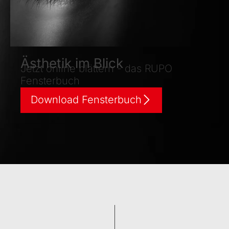
Ästhetik im Blick
Jetzt online blättern - das RUPO
Fensterbuch
Download Fensterbuch