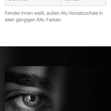
Fenster innen weiß, außen Alu-Vorsatzschale in
allen gängigen RAL-Farben