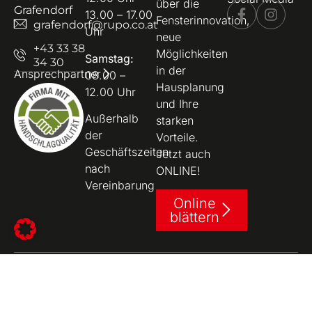
über die
Grafendorf
13.00 – 17.00
Fensterinnovation,
grafendorf@rupo.co.at
Uhr
neue
+43 33 38
Möglichkeiten
Samstag:
34 30
in der
Ansprechpartner
08.00 –
Hausplanung
12.00 Uhr
und Ihre
Außerhalb
starken
der
Vorteile.
Geschäftszeiten
Jetzt auch
nach
ONLINE!
Vereinbarung
Online
blättern
© 2026 RUPO Fenstersysteme GmbH | Design &
Koko-Consulting
Umsetzung: