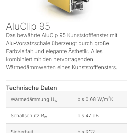
AluClip 95
Das bewährte AluCip 95 Kunststofffenster mit
Alu-Vorsatzschale überzeugt durch große
Farbvielfalt und elegante Ästhetik. Alles
kombiniert mit den hervorragenden
Wärmedämmwerten eines Kunststofffensters.
Technische Daten
2
Wärmedämmung U
bis 0,68 W/m
K
w
Schallschutz R
bis 47 dB
w
Sicherheit
bis RC2