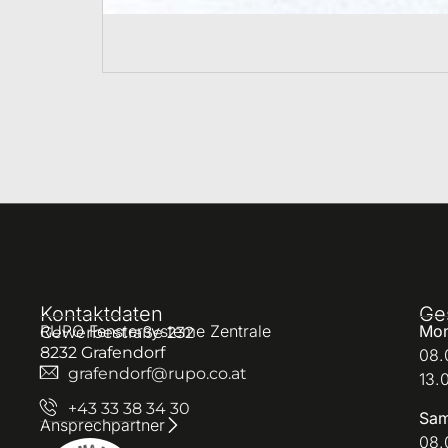
Kontaktdaten
Ge
RUPO Fenstersysteme Zentrale
Mon
Gewerbestraße 232
8232 Grafendorf
08.
grafendorf@rupo.co.at
13.
+43 33 38 34 30
Sam
Ansprechpartner
08.