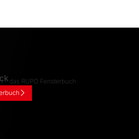
ick
ern - das RUPO Fensterbuch
erbuch