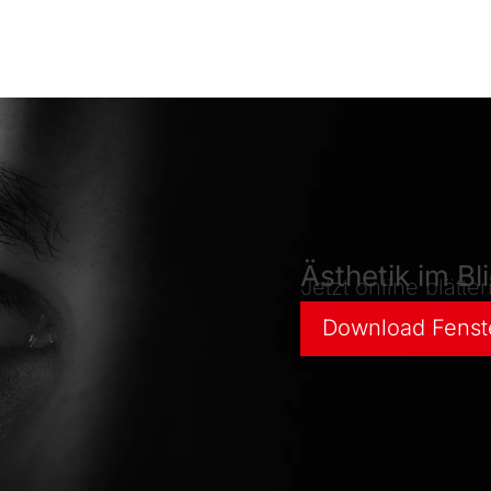
Ästhetik im Bl
Jetzt online blätt
Download Fenst