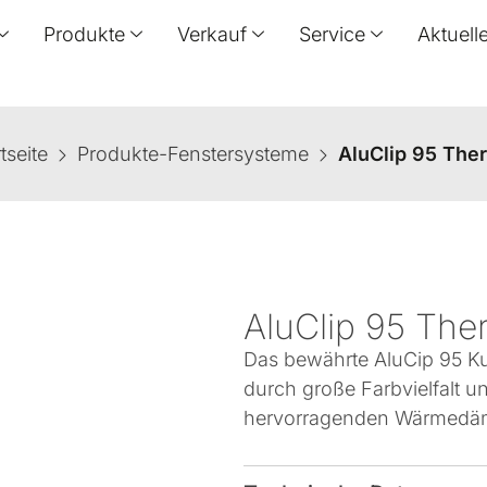
Produkte
Verkauf
Service
Aktuell
tseite
Produkte-Fenstersysteme
AluClip 95 The
AluClip 95 The
Das bewährte AluCip 95 Kun
durch große Farbvielfalt un
hervorragenden Wärmedämm